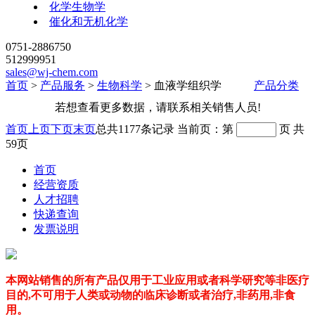
化学生物学
催化和无机化学
0751-2886750
512999951
sales@wj-chem.com
首页
>
产品服务
>
生物科学
>
血液学组织学
产品分类
若想查看更多数据，请联系相关销售人员!
首页
上页
下页
末页
总共
1177
条记录
当前页：第
页
共
59
页
首页
经营资质
人才招聘
快递查询
发票说明
本网站销售的所有产品仅用于工业应用或者科学研究等非医疗
目的,不可用于人类或动物的临床诊断或者治疗,非药用,非食
用。