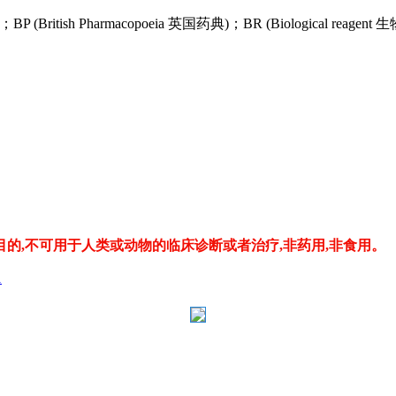
要每一家企业的共同努力。我们倡议，全行业要加强沟通，在识
；BP (British Pharmacopoeia 英国药典)；BR (Biological reagent
更好发挥纽带作用，组织开展政策宣讲、风险提示与实践交流，
业媒体与信息平台传播正能量，广泛宣传我国化工行业安全、绿
贡献行业治理智慧
行直接影响国家形象。我们倡议企业在开展国际业务与交流时，
。要主动利用国际平台，客观专业阐述我国化工和禁毒领域有力
理念与实践，为全球化学品安全治理贡献中国智慧。
的,不可用于人类或动物的临床诊断或者治疗,非药用,非食用。
1
清朗网络空间，人人受益；筑牢禁毒防线，人人有责。
让我们以高度的政治自觉、严谨的合规行动和积极的行业协同，
从规范每一则网络信息做起，共同守护化工行业的蓝天净土，
品安全秩序，助力产业高质量发展、服务中国式现代化大局作出