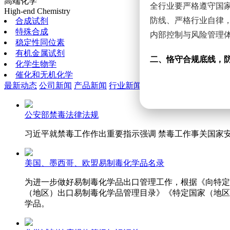
高端化学
全行业要严格遵守国
High-end Chemistry
防线、严格行业自律
合成试剂
特殊合成
内部控制与风险管理
稳定性同位素
有机金属试剂
二、恪守合规底线，
化学生物学
催化和无机化学
全行业要承担信息内
最新动态
公司新闻
产品新闻
行业新闻
暗示可能教唆、误导
合规工业应用、安全
公安部禁毒法律法规
习近平就禁毒工作作出重要指示强调 禁毒工作事关国家
三、强化审慎核查，
美国、墨西哥、欧盟易制毒化学品名录
全行业要强化合规审
客户背景调查与采购
为进一步做好易制毒化学品出口管理工作，根据《向特定
并加强核验。鼓励企
（地区）出口易制毒化学品管理目录》《特定国家（地区
学品。
四、汇聚行业合力，