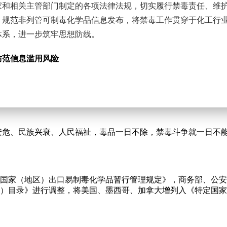
家和相关主管部门制定的各项法律法规，切实履行禁毒责任、维
，规范非列管可制毒化学品信息发布，将禁毒工作贯穿于化工行
体系，进一步筑牢思想防线。
防范信息滥用风险
容管理主体责任。发布化工信息时，要严格坚守各项法律法规。
非法使用的销售或技术信息，杜绝使用代号、隐暗语等规避监管
操作规范及科技成果正面宣传，确保导向正确、内容真实。
安危、民族兴衰、人民福祉，毒品一日不除，禁毒斗争就一日不
阻断异常交易链条
核风险防控意识。在涉非列管可制毒化学品及相关敏感物质交易
用途核实程序。对交易对象存在资质可疑、采购异常或用途不明
国家（地区）出口易制毒化学品暂行管理规定》，商务部、公安
业建立内部预警机制，对无法排除风险的，应果断拒绝并及时向
）目录》进行调整，将美国、墨西哥、加拿大增列入《特定国家
构建协同共治格局