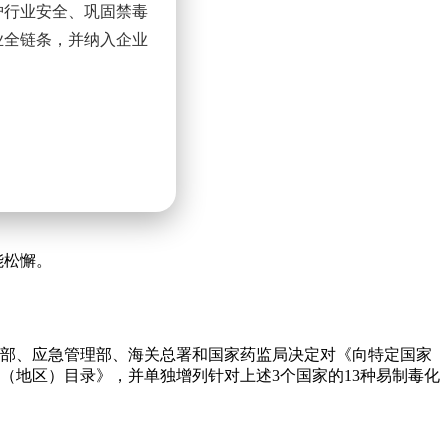
护行业安全、巩固禁毒
业全链条，并纳入企业
严禁以任何形式发布、
。信息发布应引导合法
能松懈。
中，倡议企业执行审慎
等情况的，要高度警惕
部、应急管理部、海关总署和国家药监局决定对《向特定国家
有关部门反映。
（地区）目录》，并单独增列针对上述3个国家的13种易制毒化