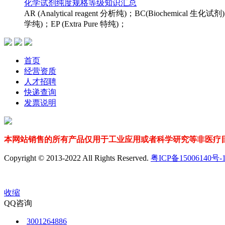
化学试剂纯度规格等级知识汇总
维护行业整体形象需
AR (Analytical reagent 分析纯)；BC(Biochemical 生化试剂)
学纯)；EP (Extra Pure 特纯)；
面形成合力。协会应
与防范能力。支持行
面成就与贡献。
首页
经营资质
五、立足全球视野，
人才招聘
快递查询
发票说明
我国化工行业网络言
要求，规范信息发布
化工行业可持续发展
本网站销售的所有产品仅用于工业应用或者科学研究等非医疗目
Copyright © 2013-2022 All Rights Reserved.
粤ICP备15006140号-
收缩
为维护全球化学
QQ咨询
3001264886