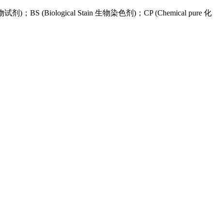
别风险、分享经验等方
 生物试剂)；BS (Biological Stain 生物染色剂)；CP (Chemical pure 化
提升行业整体风险辨识
色、创新及合规治理方
要自觉秉持高标准合规
举措与成效，分享我国
新的更大贡献！