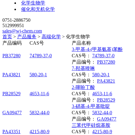
化学生物学
催化和无机化学
0751-2886750
512999951
sales@wj-chem.com
首页
>
产品服务
>
高端化学
>
化学生物学
产品编码
CAS号
产品名称
3-甲基-4-(甲基氨基)苯酚
PB37280
74789-37-0
CAS号：
74789-37-0
产品编号：
PB37280
7-羟基喹啉
PA43821
580-20-1
CAS号：
580-20-1
产品编号：
PA43821
2-噻吩丁酸
PB28529
4653-11-6
CAS号：
4653-11-6
产品编号：
PB28529
3-硝基-4-甲基吡啶
GA09477
5832-44-0
CAS号：
5832-44-0
产品编号：
GA09477
三苯代甲硅烷基胺
PA43351
4215-80-9
CAS号：
4215-80-9