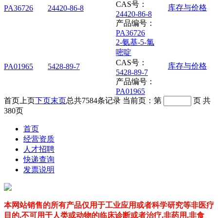
CAS号：
库存与价格
PA36726
24420-86-8
24420-86-8
产品编号：
PA36726
2-氨基-5-氯
嘧啶
CAS号：
库存与价格
PA01965
5428-89-7
5428-89-7
产品编号：
PA01965
首页
上页
下页
末页
总共
7584
条记录
当前页：第
页
共
380
页
首页
经营资质
人才招聘
快递查询
发票说明
本网站销售的所有产品仅用于工业应用或者科学研究等非医疗
目的,不可用于人类或动物的临床诊断或者治疗,非药用,非食