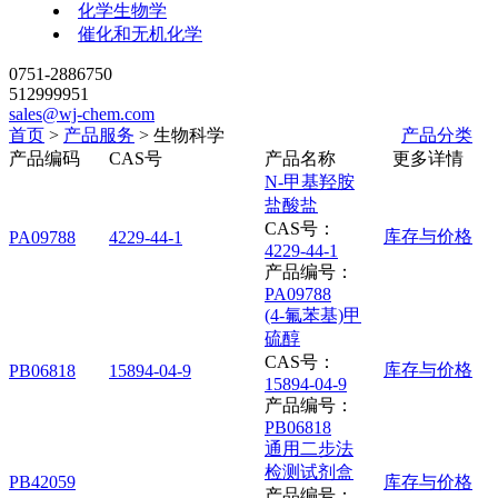
化学生物学
催化和无机化学
0751-2886750
512999951
sales@wj-chem.com
首页
>
产品服务
>
生物科学
产品分类
产品编码
CAS号
产品名称
更多详情
N-甲基羟胺
盐酸盐
CAS号：
库存与价格
PA09788
4229-44-1
4229-44-1
产品编号：
PA09788
(4-氟苯基)甲
硫醇
CAS号：
库存与价格
PB06818
15894-04-9
15894-04-9
产品编号：
PB06818
通用二步法
检测试剂盒
PB42059
库存与价格
产品编号：