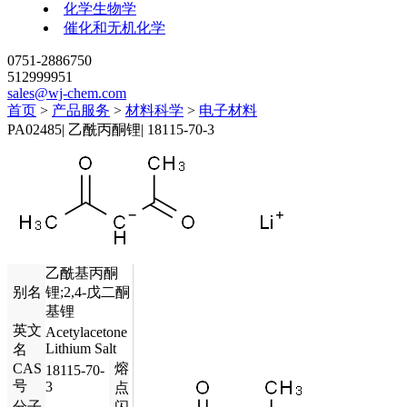
化学生物学
催化和无机化学
0751-2886750
512999951
sales@wj-chem.com
首页
>
产品服务
>
材料科学
>
电子材料
PA02485
|
乙酰丙酮锂
|
18115-70-3
乙酰基丙酮
别名
锂;2,4-戊二酮
基锂
英文
Acetylacetone
Lithium Salt
名
CAS
熔
18115-70-
号
3
点
分子
闪