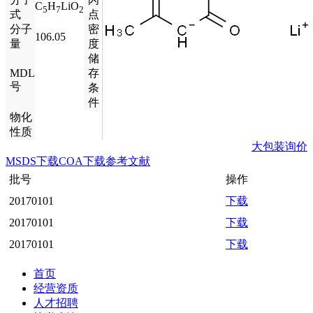
C
H
LiO
5
7
2
式
点
分子
密
106.05
量
度
储
MDL
存
号
条
件
物化
性质
大包装询价
MSDS下载
COA下载
参考文献
批号
操作
20170101
下载
20170101
下载
20170101
下载
首页
经营资质
人才招聘