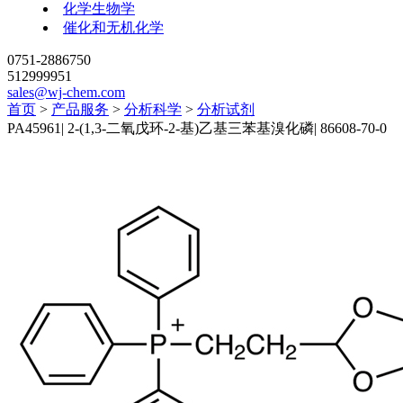
化学生物学
催化和无机化学
0751-2886750
512999951
sales@wj-chem.com
首页
>
产品服务
>
分析科学
>
分析试剂
PA45961
|
2-(1,3-二氧戊环-2-基)乙基三苯基溴化磷
|
86608-70-0