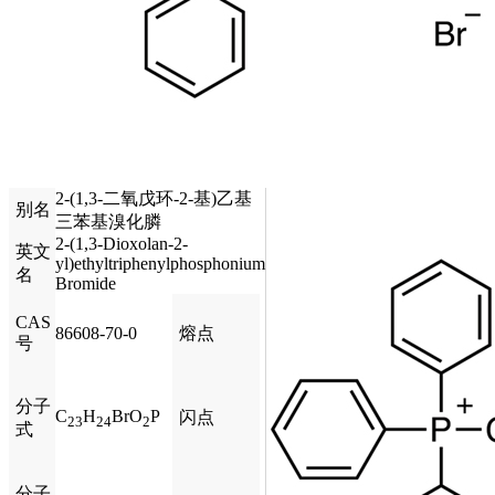
2-(1,3-二氧戊环-2-基)乙基
别名
三苯基溴化膦
2-(1,3-Dioxolan-2-
英文
yl)ethyltriphenylphosphonium
名
Bromide
CAS
86608-70-0
熔点
号
分子
C
H
BrO
P
闪点
23
24
2
式
分子