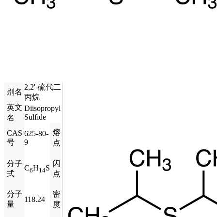
2,2'-硫代二
别名
丙烷
英文
Diisopropyl
Sulfide
名
熔
CAS
625-80-
号
9
点
分子
闪
C
H
S
6
14
式
点
分子
密
118.24
量
度