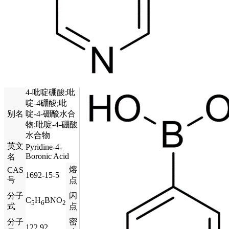
4-吡啶硼酸;吡
啶-4硼酸;吡
别名
啶-4-硼酸水合
物;吡啶-4-硼酸
水合物
英文
Pyridine-4-
Boronic Acid
名
熔
CAS
1692-15-5
号
点
分子
闪
C
H
BNO
5
6
2
式
点
分子
密
122.92