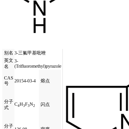
别名
3-三氟甲基吡唑
英文
3-
(Trifluoromethyl)pyrazole
名
CAS
20154-03-4
熔点
号
分子
C
H
F
N
闪点
4
3
3
2
式
分子