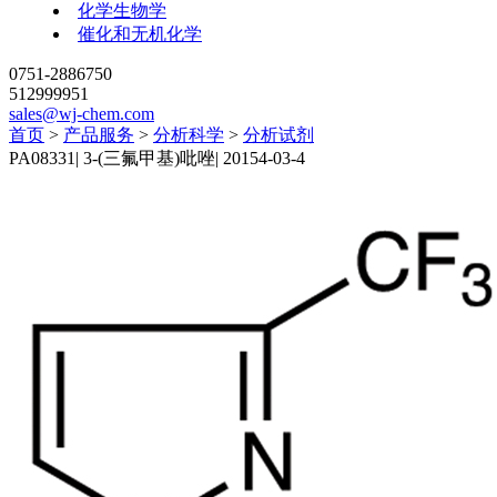
化学生物学
催化和无机化学
0751-2886750
512999951
sales@wj-chem.com
首页
>
产品服务
>
分析科学
>
分析试剂
PA08331
|
3-(三氟甲基)吡唑
|
20154-03-4