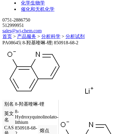
化学生物学
催化和无机化学
0751-2886750
512999951
sales@wj-chem.com
首页
>
产品服务
>
分析科学
>
分析试剂
PA08645
|
8-羟基喹啉-锂
|
850918-68-2
别名
8-羟基喹啉-锂
8-
英文
Hydroxyquinolinolato-
名
lithium
CAS
850918-68-
熔点
号
2