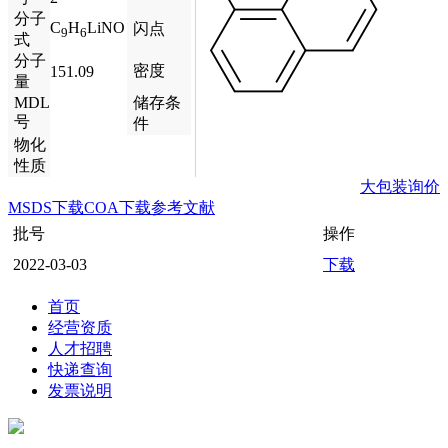
分子
C
H
LiNO
闪点
9
6
式
分子
密度
151.09
量
MDL
储存条
号
件
物化
性质
大包装询价
MSDS下载
COA下载
参考文献
批号
操作
2022-03-03
下载
首页
经营资质
人才招聘
快递查询
发票说明