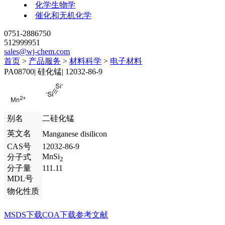
化学生物学
催化和无机化学
0751-2886750
512999951
sales@wj-chem.com
首页
>
产品服务
>
材料科学
>
电子材料
PA08700
|
硅化锰
|
12032-86-9
别名
二硅化锰
英文名
Manganese disilicon
CAS号
12032-86-9
MnSi
分子式
2
分子量
111.11
MDL号
物化性质
MSDS下载
COA下载
参考文献