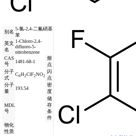
5-氯-2,4-二氟硝基
别名
苯
1-Chloro-2,4-
英文
difluoro-5-
名
nitrobenzene
CAS
熔
1481-68-1
号
点
分子
闪
C
H
ClF
NO
6
2
2
2
式
点
分子
密
193.54
量
度
储
存
MDL
号
条
件
物化
性质