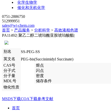
化学生物学
催化和无机化学
0751-2886750
512999951
sales@wj-chem.com
首页
>
产品服务
>
分析科学
>
高效液相色谱
PA11492
|
聚乙二醇二琥珀酰亚胺琥珀酸酯
|
别名
SS-PEG-SS
英文名
PEG-bis(Succinimidyl Succinate)
CAS号
熔点
分子式
闪点
分子量
密度
MDL号
储存条件
物化性质
MSDS下载
COA下载
参考文献
首页