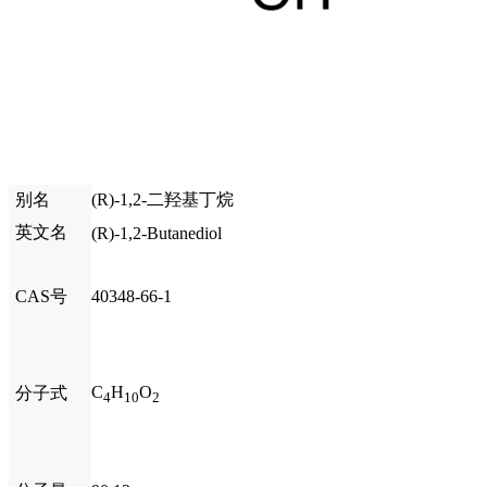
别名
(R)-1,2-二羟基丁烷
英文名
(R)-1,2-Butanediol
CAS号
40348-66-1
C
H
O
分子式
4
10
2