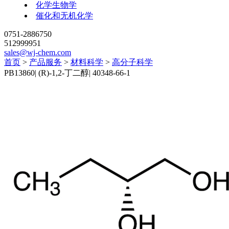
化学生物学
催化和无机化学
0751-2886750
512999951
sales@wj-chem.com
首页
>
产品服务
>
材料科学
>
高分子科学
PB13860
|
(R)-1,2-丁二醇
|
40348-66-1