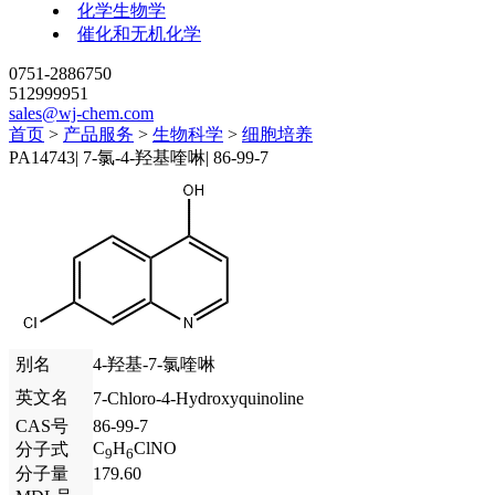
化学生物学
催化和无机化学
0751-2886750
512999951
sales@wj-chem.com
首页
>
产品服务
>
生物科学
>
细胞培养
PA14743
|
7-氯-4-羟基喹啉
|
86-99-7
别名
4-羟基-7-氯喹啉
英文名
7-Chloro-4-Hydroxyquinoline
CAS号
86-99-7
C
H
ClNO
分子式
9
6
分子量
179.60