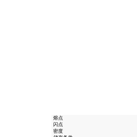
熔点
闪点
密度