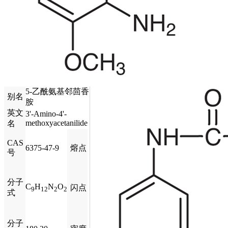
5-乙酰氨基邻茴香
别名
胺
英文
3'-Amino-4'-
methoxyacetanilide
名
CAS
6375-47-9
熔点
号
分子
C
H
N
O
闪点
9
12
2
2
式
分子