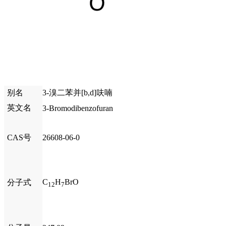
别名
3-溴二苯并[b,d]呋喃
英文名
3-Bromodibenzofuran
CAS号
26608-06-0
C
H
BrO
分子式
12
7