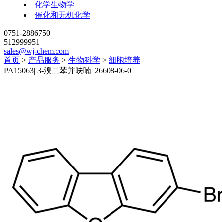
化学生物学
催化和无机化学
0751-2886750
512999951
sales@wj-chem.com
首页
>
产品服务
>
生物科学
>
细胞培养
PA15063
|
3-溴二苯并呋喃
|
26608-06-0