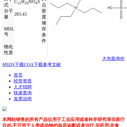
C
H
NO
S
12
29
4
式
点
分子
密
283.43
量
度
储
MDL
存
号
条
件
物化
性质
大包装询价
MSDS下载
COA下载
参考文献
首页
经营资质
人才招聘
快递查询
发票说明
本网站销售的所有产品仅用于工业应用或者科学研究等非医疗
目的,不可用于人类或动物的临床诊断或者治疗,非药用,非食