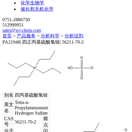
化学生物学
催化和无机化学
0751-2886750
512999951
sales@wj-chem.com
首页
>
产品服务
>
分析科学
>
分析试剂
PA21948
|
四正丙基硫酸氢铵
|
56211-70-2
别名
四丙基硫酸氢铵
Tetra-n-
英文
Propylammonium
名
Hydrogen Sulfate
CAS
熔
56211-70-2
号
点
分子
闪