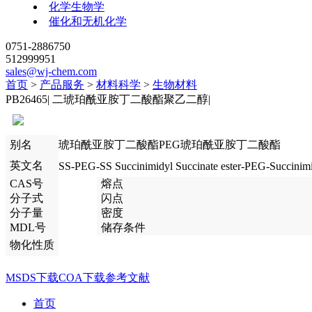
化学生物学
催化和无机化学
0751-2886750
512999951
sales@wj-chem.com
首页
>
产品服务
>
材料科学
>
生物材料
PB26465
|
二琥珀酰亚胺丁二酸酯聚乙二醇
|
别名
琥珀酰亚胺丁二酸酯PEG琥珀酰亚胺丁二酸酯
英文名
SS-PEG-SS Succinimidyl Succinate ester-PEG-Succinimi
CAS号
熔点
分子式
闪点
分子量
密度
MDL号
储存条件
物化性质
MSDS下载
COA下载
参考文献
首页