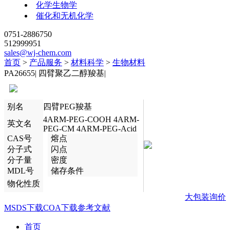
化学生物学
催化和无机化学
0751-2886750
512999951
sales@wj-chem.com
首页
>
产品服务
>
材料科学
>
生物材料
PA26655
|
四臂聚乙二醇羧基
|
别名
四臂PEG羧基
4ARM-PEG-COOH 4ARM-
英文名
PEG-CM 4ARM-PEG-Acid
CAS号
熔点
分子式
闪点
分子量
密度
MDL号
储存条件
物化性质
大包装询价
MSDS下载
COA下载
参考文献
首页