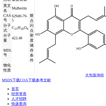
英文
Mulberrin
名
CAS
熔
62949-79-
号
5
点
分子
闪
C
H
O
25
26
6
式
点
分子
密
422.48
量
度
储
MDL
存
号
条
件
物化
性质
大包装询价
MSDS下载
COA下载
参考文献
首页
经营资质
人才招聘
快递查询