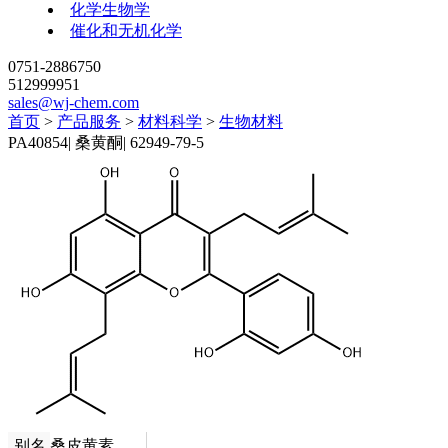
化学生物学
催化和无机化学
0751-2886750
512999951
sales@wj-chem.com
首页
>
产品服务
>
材料科学
>
生物材料
PA40854
|
桑黄酮
|
62949-79-5
别名
桑皮黄素