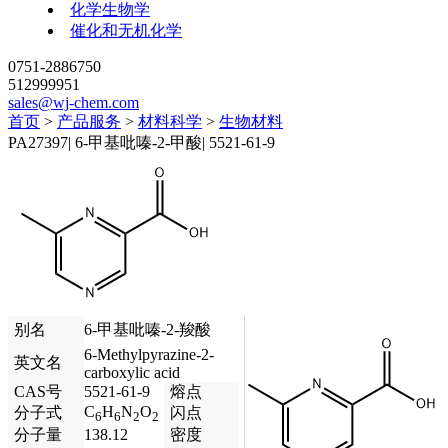
化学生物学
催化和无机化学
0751-2886750
512999951
sales@wj-chem.com
首页
>
产品服务
>
材料科学
>
生物材料
PA27397
|
6-甲基吡嗪-2-甲酸
|
5521-61-9
别名
6-甲基吡嗪-2-羧酸
6-Methylpyrazine-2-
英文名
carboxylic acid
CAS号
5521-61-9
熔点
C
H
N
O
分子式
闪点
6
6
2
2
分子量
138.12
密度