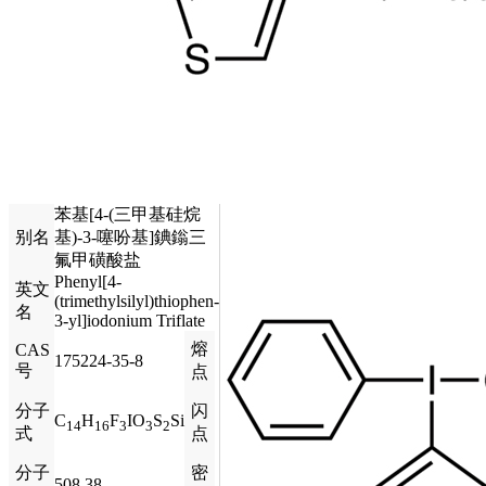
苯基[4-(三甲基硅烷
别名
基)-3-噻吩基]錪鎓三
氟甲磺酸盐
Phenyl[4-
英文
(trimethylsilyl)thiophen-
名
3-yl]iodonium Triflate
熔
CAS
175224-35-8
号
点
分子
闪
C
H
F
IO
S
Si
14
16
3
3
2
式
点
分子
密
508.38