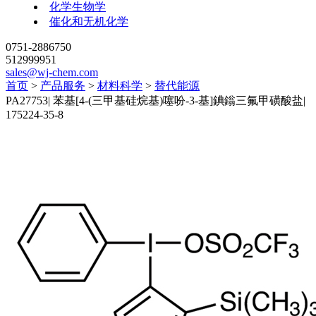
化学生物学
催化和无机化学
0751-2886750
512999951
sales@wj-chem.com
首页
>
产品服务
>
材料科学
>
替代能源
PA27753
|
苯基[4-(三甲基硅烷基)噻吩-3-基]錪鎓三氟甲磺酸盐
|
175224-35-8