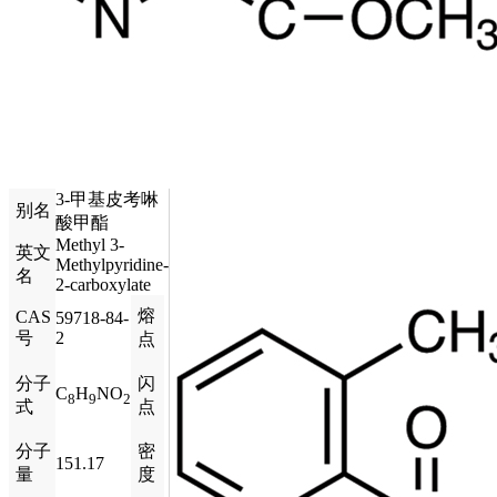
3-甲基皮考啉
别名
酸甲酯
Methyl 3-
英文
Methylpyridine-
名
2-carboxylate
熔
CAS
59718-84-
号
2
点
分子
闪
C
H
NO
8
9
2
式
点
分子
密
151.17
量
度