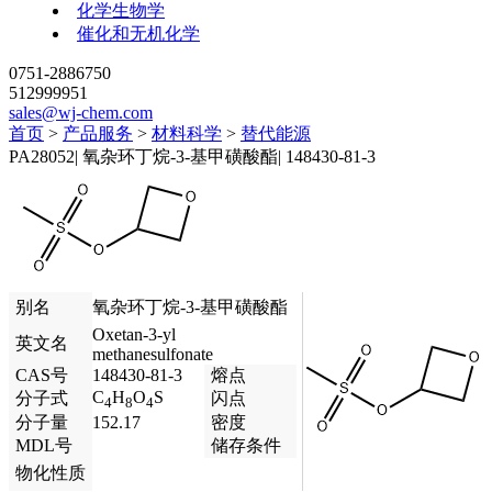
化学生物学
催化和无机化学
0751-2886750
512999951
sales@wj-chem.com
首页
>
产品服务
>
材料科学
>
替代能源
PA28052
|
氧杂环丁烷-3-基甲磺酸酯
|
148430-81-3
别名
氧杂环丁烷-3-基甲磺酸酯
Oxetan-3-yl
英文名
methanesulfonate
CAS号
148430-81-3
熔点
C
H
O
S
分子式
闪点
4
8
4
分子量
152.17
密度
MDL号
储存条件
物化性质