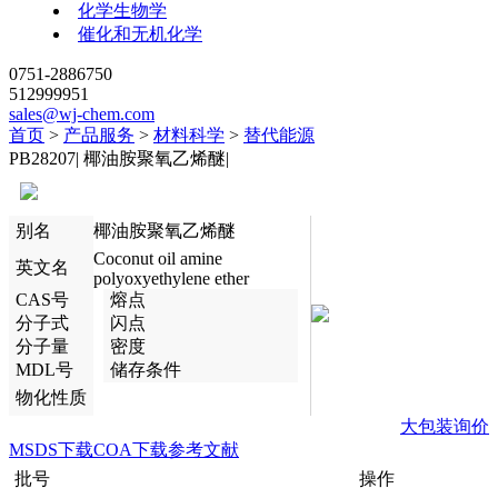
化学生物学
催化和无机化学
0751-2886750
512999951
sales@wj-chem.com
首页
>
产品服务
>
材料科学
>
替代能源
PB28207
|
椰油胺聚氧乙烯醚
|
别名
椰油胺聚氧乙烯醚
Coconut oil amine
英文名
polyoxyethylene ether
CAS号
熔点
分子式
闪点
分子量
密度
MDL号
储存条件
物化性质
大包装询价
MSDS下载
COA下载
参考文献
批号
操作