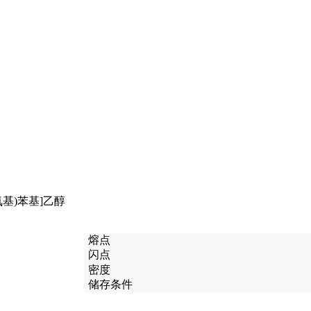
甲氨基)苯基]乙醇
熔点
闪点
密度
储存条件