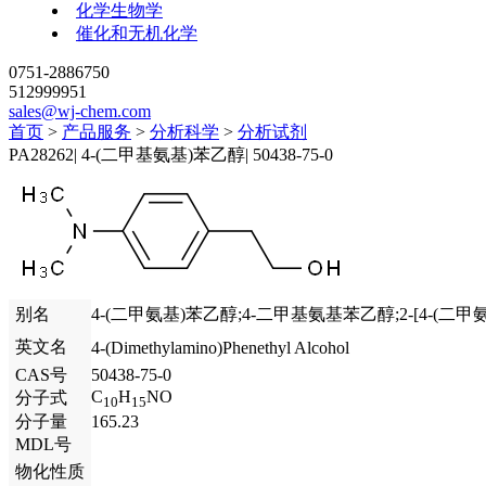
化学生物学
催化和无机化学
0751-2886750
512999951
sales@wj-chem.com
首页
>
产品服务
>
分析科学
>
分析试剂
PA28262
|
4-(二甲基氨基)苯乙醇
|
50438-75-0
别名
4-(二甲氨基)苯乙醇;4-二甲基氨基苯乙醇;2-[4-(二
英文名
4-(Dimethylamino)Phenethyl Alcohol
CAS号
50438-75-0
C
H
NO
分子式
10
15
分子量
165.23
MDL号
物化性质