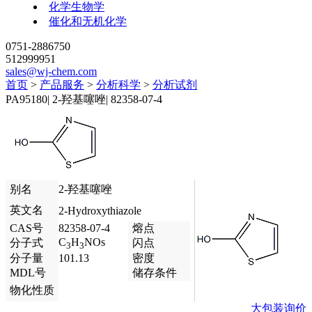
化学生物学
催化和无机化学
0751-2886750
512999951
sales@wj-chem.com
首页
>
产品服务
>
分析科学
>
分析试剂
PA95180
|
2-羟基噻唑
|
82358-07-4
别名
2-羟基噻唑
英文名
2-Hydroxythiazole
CAS号
82358-07-4
熔点
C
H
NOs
分子式
闪点
3
3
分子量
101.13
密度
MDL号
储存条件
物化性质
大包装询价