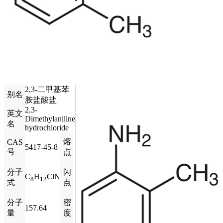
2,3-二甲基苯
别名
胺盐酸盐
2,3-
英文
Dimethylaniline
名
hydrochloride
熔
CAS
5417-45-8
号
点
分子
闪
C
H
ClN
8
12
式
点
分子
密
157.64
量
度