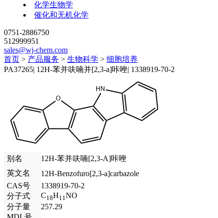
化学生物学
催化和无机化学
0751-2886750
512999951
sales@wj-chem.com
首页
>
产品服务
>
生物科学
>
细胞培养
PA37265
|
12H-苯并呋喃并[2,3-a]咔唑
|
1338919-70-2
别名
12H-苯并呋喃[2,3-A]咔唑
英文名
12H-Benzofuro[2,3-a]carbazole
CAS号
1338919-70-2
C
H
NO
分子式
18
11
分子量
257.29
MDL号