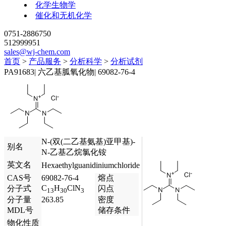
化学生物学
催化和无机化学
0751-2886750
512999951
sales@wj-chem.com
首页
>
产品服务
>
分析科学
>
分析试剂
PA91683
|
六乙基胍氧化物
|
69082-76-4
N-(双(二乙基氨基)亚甲基)-
别名
N-乙基乙烷氯化铵
英文名
Hexaethylguanidiniumchloride
CAS号
69082-76-4
熔点
C
H
ClN
分子式
闪点
13
30
3
分子量
263.85
密度
MDL号
储存条件
物化性质