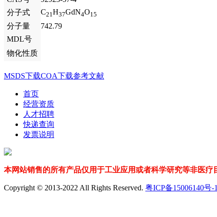
C
H
GdN
O
分子式
21
37
4
15
分子量
742.79
MDL号
物化性质
MSDS下载
COA下载
参考文献
首页
经营资质
人才招聘
快递查询
发票说明
本网站销售的所有产品仅用于工业应用或者科学研究等非医疗目
Copyright © 2013-2022 All Rights Reserved.
粤ICP备15006140号-