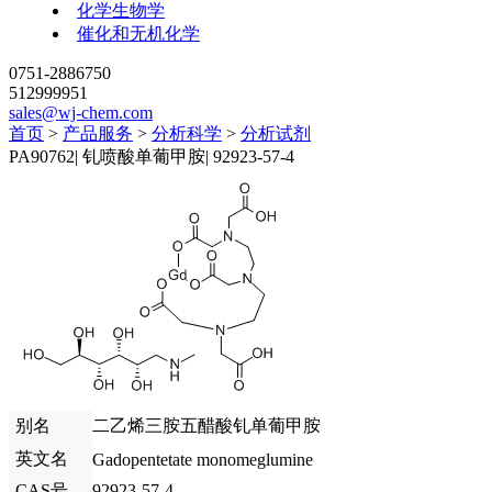
化学生物学
催化和无机化学
0751-2886750
512999951
sales@wj-chem.com
首页
>
产品服务
>
分析科学
>
分析试剂
PA90762
|
钆喷酸单葡甲胺
|
92923-57-4
别名
二乙烯三胺五醋酸钆单葡甲胺
英文名
Gadopentetate monomeglumine
CAS号
92923-57-4