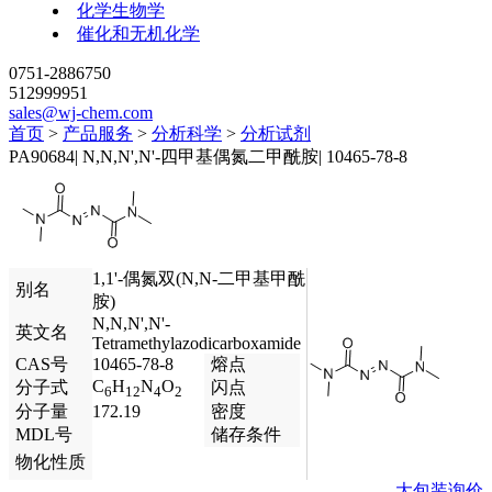
化学生物学
催化和无机化学
0751-2886750
512999951
sales@wj-chem.com
首页
>
产品服务
>
分析科学
>
分析试剂
PA90684
|
N,N,N',N'-四甲基偶氮二甲酰胺
|
10465-78-8
1,1'-偶氮双(N,N-二甲基甲酰
别名
胺)
N,N,N',N'-
英文名
Tetramethylazodicarboxamide
CAS号
10465-78-8
熔点
C
H
N
O
分子式
闪点
6
12
4
2
分子量
172.19
密度
MDL号
储存条件
物化性质
大包装询价