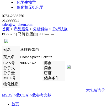
化学生物学
催化和无机化学
0751-2886750
512999951
sales@wj-chem.com
首页
>
产品服务
>
分析科学
>
分析试剂
PB88735
|
马脾铁蛋白
|
9007-73-2
别名
马脾铁蛋白
英文名
Horse Spleen Ferritin
CAS号
9007-73-2
熔点
分子式
闪点
分子量
密度
MDL号
储存条件
物化性质
大包装询价
MSDS下载
COA下载
参考文献
首页