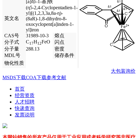
[a]茚-1-基]铁
(η5-2,4-Cyclopentadien-1-
yl)[(1,2,3,3a,8a-η)-
英文名
(8aR)-1,8-dihydro-8-
oxocyclopent[a]inden-1-
yl]iron
CAS号
31989-10-3
熔点
C
H
FeO
分子式
闪点
17
12
分子量
288.13
密度
MDL号
储存条件
物化性质
大包装询价
MSDS下载
COA下载
参考文献
首页
经营资质
人才招聘
快递查询
发票说明
本网站销售的所有产品仅用于工业应用或者科学研究等非医疗