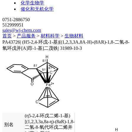
化学生物学
催化和无机化学
0751-2886750
512999951
sales@wj-chem.com
首页
>
产品服务
>
材料科学
>
生物材料
PA43726
|
(Η5-2,4-环戊-1-基)[(1,2,3,3A,8A-Η)-(8AR)-1,8-二氢-8-
氧环戊并[A]茚-1-基]二茂铁
|
31989-10-3
(η5-2,4-环戊二烯-1-基)
[(1,2,3,3a,8a-η)-(8aR)-1,8-
别名
二氢-8-氧代环戊二烯并