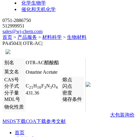
化学生物学
催化和无机化学
0751-2886750
512999951
sales@wj-chem.com
首页
>
产品服务
>
材料科学
>
生物材料
PA45043
|
OTR-AC
|
别名
OTR-AC醋酸酯
英文名
Ostarine Acetate
CAS号
熔点
C
H
F
N
O
分子式
闪点
21
16
3
3
4
分子量
431.36
密度
MDL号
储存条件
物化性质
大包装询价
MSDS下载
COA下载
参考文献
首页